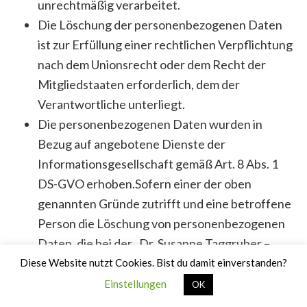
unrechtmäßig verarbeitet.
Die Löschung der personenbezogenen Daten
ist zur Erfüllung einer rechtlichen Verpflichtung
nach dem Unionsrecht oder dem Recht der
Mitgliedstaaten erforderlich, dem der
Verantwortliche unterliegt.
Die personenbezogenen Daten wurden in
Bezug auf angebotene Dienste der
Informationsgesellschaft gemäß Art. 8 Abs. 1
DS-GVO erhoben.Sofern einer der oben
genannten Gründe zutrifft und eine betroffene
Person die Löschung von personenbezogenen
Daten, die bei der „Dr. Susanne Taggruber –
Text, Illustration, PR“ gespeichert sind,
Diese Website nutzt Cookies. Bist du damit einverstanden?
veranlassen möchte, kann sie sich hierzu
Einstellungen
OK
jederzeit an einen Mitarbeiter des für die