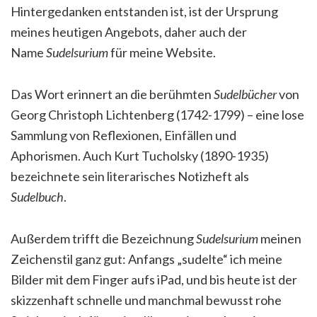
Hintergedanken entstanden ist, ist der Ursprung
meines heutigen Angebots, daher auch der
Name
Sudelsurium
für meine Website.
Das Wort erinnert an die berühmten
Sudelbücher
von
Georg Christoph Lichtenberg (1742-1799) – eine lose
Sammlung von Reflexionen, Einfällen und
Aphorismen. Auch Kurt Tucholsky (1890-1935)
bezeichnete sein literarisches Notizheft als
Sudelbuch
.
Außerdem trifft die Bezeichnung
Sudelsurium
meinen
Zeichenstil ganz gut: Anfangs „sudelte“ ich meine
Bilder mit dem Finger aufs iPad, und bis heute ist der
skizzenhaft schnelle und manchmal bewusst rohe